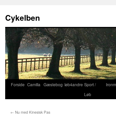
Cykelben
Forside
Camilla
Gæstebog
løb4andre
Sport /
Iron
Hop
Løb
til
indhold
←
Nu med Kinesisk Pas