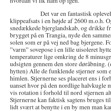
hvordan vi fik ham op igen.
Det var en fantastisk oplevelse at
klippeafsats i en højde af 2600 m.o.h. O
snedækkede bjerglandskab, og drikke fri
brygget på en Trangia, nyde den samme
solen som er på vej ned bag bjergene. For
”varm” sovepose i en lille uisoleret hyt
temperaturer lige omkring de 8 minusg
udsigten gennem den store døråbning. (d
hytten) Alle de funklende stjerner som e
himlen. Stjernerne ses placeret ens i for
uanset hvor på den nordlige halvkugle 
vis rotation i forhold til nord stjernen al
Stjernerne kan faktisk sagtens bruges til
lidt svært at benytte i en by men man ka