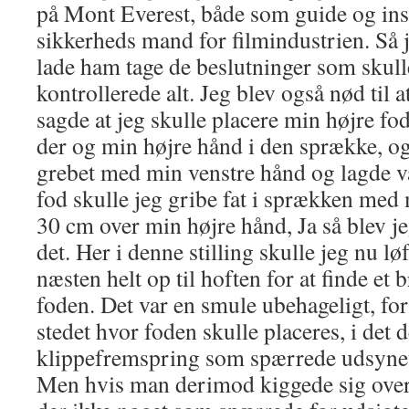
på Mont Everest, både som guide og in
sikkerheds mand for filmindustrien. Så j
lade ham tage de beslutninger som skulle
kontrollerede alt. Jeg blev også nød til a
sagde at jeg skulle placere min højre fo
der og min højre hånd i den sprække, og
grebet med min venstre hånd og lagde v
fod skulle jeg gribe fat i sprækken med 
30 cm over min højre hånd, Ja så blev je
det. Her i denne stilling skulle jeg nu lø
næsten helt op til hoften for at finde et 
foden. Det var en smule ubehageligt, fo
stedet hvor foden skulle placeres, i det de
klippefremspring som spærrede udsynet 
Men hvis man derimod kiggede sig over