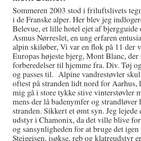
Sommeren 2003 stod i friluftslivets teg
i de Franske alper. Her blev jeg indloge
Belevue, et lille hotel ejet af bjergguide
Asmus Nørreslet, en ung erfaren entusia
alpin skiløber, Vi var en flok på 11 der 
Europas højeste bjerg, Mont Blanc, der 
forberedelser til hjemme fra. Div. Tøj o
og passes til. Alpine vandrestøvler skull
oftest på stranden lidt nord for Aarhus
mig gå i store tykke stive vinterstøvle
mens der lå badenymfer og strandløver h
stranden. Sikkert et ømt syn. Jeg lejede 
udstyr i Chamonix, da det ville blive for
og sansynligheden for at bruge det igen v
Steigeisen, isøkse, reb og klatreudstyr e