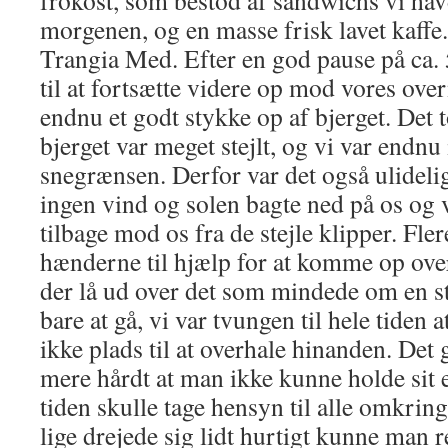
frokost, som bestod af sandwichs vi ha
morgenen, og en masse frisk lavet kaffe
Trangia Med. Efter en god pause på ca. 
til at fortsætte videre op mod vores ove
endnu et godt stykke op af bjerget. Det t
bjerget var meget stejlt, og vi var endnu 
snegrænsen. Derfor var det også ulidelig
ingen vind og solen bagte ned på os og 
tilbage mod os fra de stejle klipper. Fle
hænderne til hjælp for at komme op over
der lå ud over det som mindede om en st
bare at gå, vi var tvungen til hele tiden a
ikke plads til at overhale hinanden. Det
mere hårdt at man ikke kunne holde sit 
tiden skulle tage hensyn til alle omkrin
lige drejede sig lidt hurtigt kunne man 