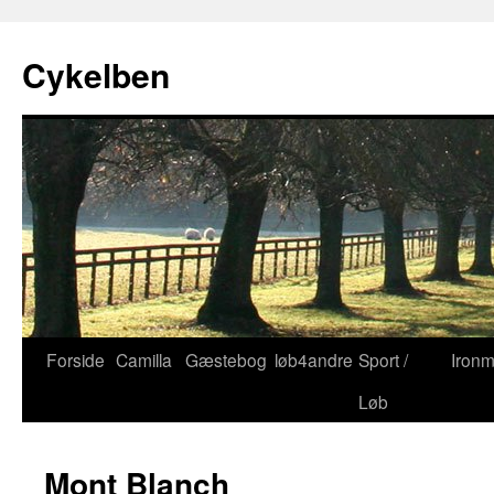
Cykelben
Forside
Camilla
Gæstebog
løb4andre
Sport /
Iron
Hop
Løb
til
indhold
Mont Blanch