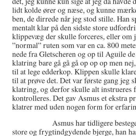
det, jeg kunne kun sige at jeg da havde d
lidt kolde ører og næse, og kunne mærk
ben, de dirrede når jeg stod stille. Han 
mentalt klar på den sidste store udford
klippevæg der skulle forceres, eller om j
”normal” ruten som var en ca. 800 mete
nede fra Gletscheren og op til Aguile d
klatring bare gå gå gå op op op men nej, 
til at lege edderkop. Klippen skulle kla
til at prøve det. Det var første gang jeg 
klatring, og derfor skulle alt instrueres 
kontrolleres. Det gav Asmus et ekstra p
klatrer med uden nogen form for erfari
Asmus har tidligere besteget m
store og frygtindgydende bjerge, han har