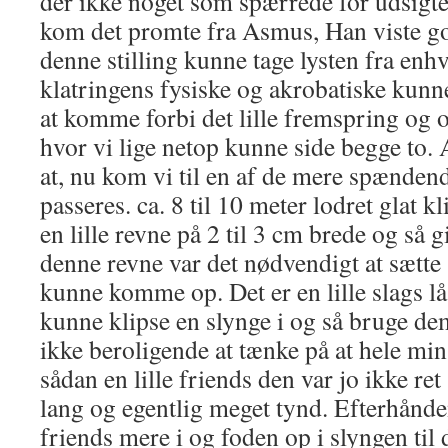
der ikke noget som spærrede for udsigte
kom det promte fra Asmus, Han viste god
denne stilling kunne tage lysten fra enh
klatringens fysiske og akrobatiske kunn
at komme forbi det lille fremspring og op 
hvor vi lige netop kunne side begge to.
at, nu kom vi til en af de mere spænden
passeres. ca. 8 til 10 meter lodret glat 
en lille revne på 2 til 3 cm brede og så g
denne revne var det nødvendigt at sætte 
kunne komme op. Det er en lille slags l
kunne klipse en slynge i og så bruge de
ikke beroligende at tænke på at hele min
sådan en lille friends den var jo ikke ret 
lang og egentlig meget tynd. Efterhånde
friends mere i og foden op i slyngen ti