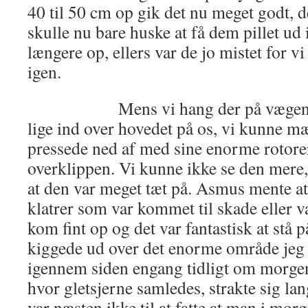
40 til 50 cm op gik det nu meget godt, 
skulle nu bare huske at få dem pillet 
længere op, ellers var de jo mistet for vi
igen.
Mens vi hang der på vægen kom
lige ind over hovedet på os, vi kunne 
pressede ned af med sine enorme rotorer.
overklippen. Vi kunne ikke se den mer
at den var meget tæt på. Asmus mente a
klatrer som var kommet til skade eller va
kom fint op og det var fantastisk at stå 
kiggede ud over det enorme område jeg
igennem siden engang tidligt om morgen
hvor gletsjerne samledes, strakte sig lan
var næsten ikke til at fatte at man i morg