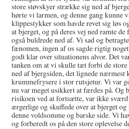
store støvskyer strække sig ned af bjerge
hørte vi larmen, og denne gang kunne vi 
klippestykker som havde revet sig løs o
at bjerget, og på deres vej ned ramte de
også buldrede ned af. Vi sad og betragte
fænomen, ingen af os sagde rigtig noget 
godt klar over situationens alvor. Det var
tanken om at vi skulle tæt forbi de stor
ned af bjergsiden, det lignede nærmest 
krummefrysere i stor rutsjetur. Vi var go
nu var meget usikkert at færdes på. Og 
risikoen ved at fortsætte, var ikke sværd 
ærgerlige og skuffede over at bjerget og 
denne voldsomme og barske side. Vi havd
og forberedt os på den store oplevelse de