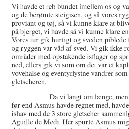
Vi havde et reb bundet imellem os og var
og de berømte steigisen, og så vores r
proviant og tøj, så vi kunne klare at bliv
på bjerget, vi havde så vi kunne klare e
Vores tur gik hurtigt og sveden piblede
og ryggen var våd af sved. Vi gik ikke ro
områder med opståkende isflager og spræ
ned, ellers gik vi som om det var et kap
vovehalse og eventyrlystne vandrer som
gletscheren.
Da vi langt om længe, men allig
før end Asmus havde regnet med, havde 
ishav med de 3 store gletscher sammenlø
Aguille de Medi. Her spurte Asmus mi