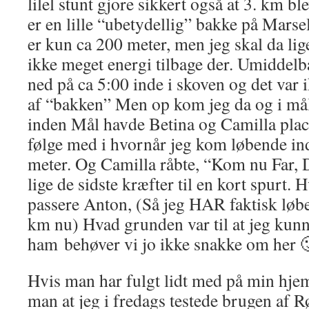
lilel stunt gjore sikkert også at 3. km b
er en lille “ubetydellig” bakke på Marse
er kun ca 200 meter, men jeg skal da lige
ikke meget energi tilbage der. Umiddelba
ned på ca 5:00 inde i skoven og det var i
af “bakken” Men op kom jeg da og i mål
inden Mål havde Betina og Camilla plac
følge med i hvornår jeg kom løbende ind
meter. Og Camilla råbte, “Kom nu Far, 
lige de sidste kræfter til en kort spurt. 
passere Anton, (Så jeg HAR faktisk løbe
km nu) Hvad grunden var til at jeg kun
ham behøver vi jo ikke snakke om her 
Hvis man har fulgt lidt med på min hjem
man at jeg i fredags testede brugen af R