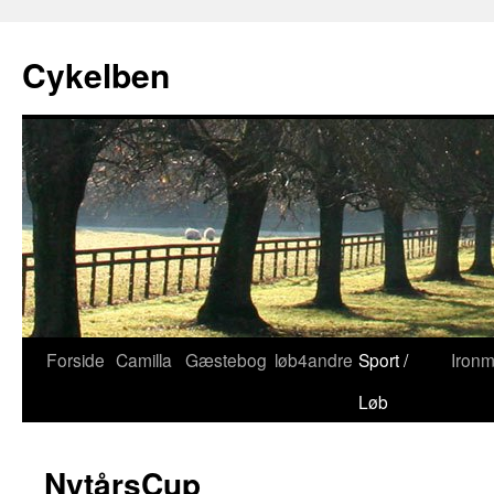
Cykelben
Forside
Camilla
Gæstebog
løb4andre
Sport /
Iron
Hop
Løb
til
indhold
NytårsCup