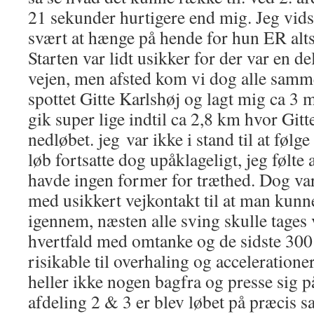
21 sekunder hurtigere end mig. Jeg vidste
svært at hænge på hende for hun ER alts
Starten var lidt usikker for der var en d
vejen, men afsted kom vi dog alle samme
spottet Gitte Karlshøj og lagt mig ca 3 
gik super lige indtil ca 2,8 km hvor Gitt
nedløbet. jeg var ikke i stand til at føl
løb fortsatte dog upåklageligt, jeg følte 
havde ingen former for træthed. Dog var
med usikkert vejkontakt til at man kunn
igennem, næsten alle sving skulle tages 
hvertfald med omtanke og de sidste 300 
risikable til overhaling og acceleratio
heller ikke nogen bagfra og presse sig p
afdeling 2 & 3 er blev løbet på præcis 