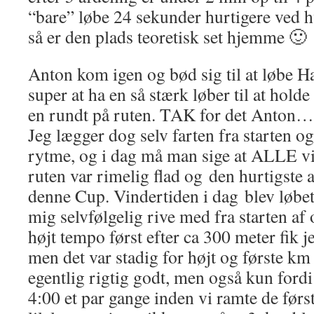
“bare” løbe 24 sekunder hurtigere ved h
så er den plads teoretisk set hjemme 🙂
Anton kom igen og bød sig til at løbe H
super at ha en så stærk løber til at hol
en rundt på ruten. TAK for det Anton…
Jeg lægger dog selv farten fra starten og
rytme, og i dag må man sige at ALLE vil
ruten var rimelig flad og den hurtigste af
denne Cup. Vindertiden i dag blev løbet
mig selvfølgelig rive med fra starten af o
højt tempo først efter ca 300 meter fik j
men det var stadig for højt og første km 
egentlig rigtig godt, men også kun fordi
4:00 et par gange inden vi ramte de førs