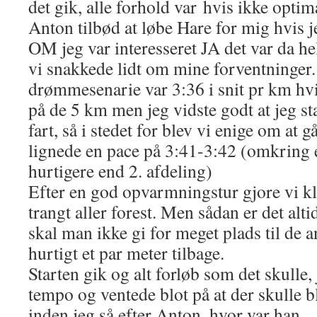
det gik, alle forhold var hvis ikke optim
Anton tilbød at løbe Hare for mig hvis 
OM jeg var interesseret JA det var da helt
vi snakkede lidt om mine forventninger
drømmesenarie var 3:36 i snit pr km hvil
på de 5 km men jeg vidste godt at jeg st
fart, så i stedet for blev vi enige om at g
lignede en pace på 3:41-3:42 (omkring
hurtigere end 2. afdeling)
Efter en god opvarmningstur gjore vi kla
trangt aller forest. Men sådan er det alt
skal man ikke gi for meget plads til de
hurtigt et par meter tilbage.
Starten gik og alt forløb som det skulle, 
tempo og ventede blot på at der skulle b
inden jeg så efter Anton, hvor var han…