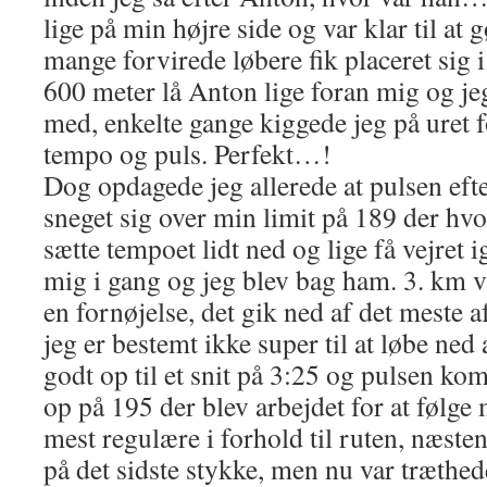
lige på min højre side og var klar til at 
mange forvirede løbere fik placeret sig i
600 meter lå Anton lige foran mig og jeg
med, enkelte gange kiggede jeg på uret fo
tempo og puls. Perfekt…!
Dog opdagede jeg allerede at pulsen eft
sneget sig over min limit på 189 der hvo
sætte tempoet lidt ned og lige få vejret
mig i gang og jeg blev bag ham. 3. km
en fornøjelse, det gik ned af det meste 
jeg er bestemt ikke super til at løbe ned 
godt op til et snit på 3:25 og pulsen kom
op på 195 der blev arbejdet for at følge
mest regulære i forhold til ruten, næsten 
på det sidste stykke, men nu var træth