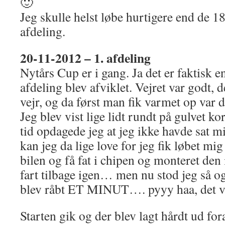
🙂
Jeg skulle helst løbe hurtigere end de 18:
afdeling.
20-11-2012 – 1. afdeling
Nytårs Cup er i gang. Ja det er faktisk 
afdeling blev afviklet. Vejret var godt, d
vejr, og da først man fik varmet op var d
Jeg blev vist lige lidt rundt på gulvet ko
tid opdagede jeg at jeg ikke havde sat m
kan jeg da lige love for jeg fik løbet mig
bilen og få fat i chipen og monteret den
fart tilbage igen… men nu stod jeg så og
blev råbt ET MINUT…. pyyy haa, det va
Starten gik og der blev lagt hårdt ud fo