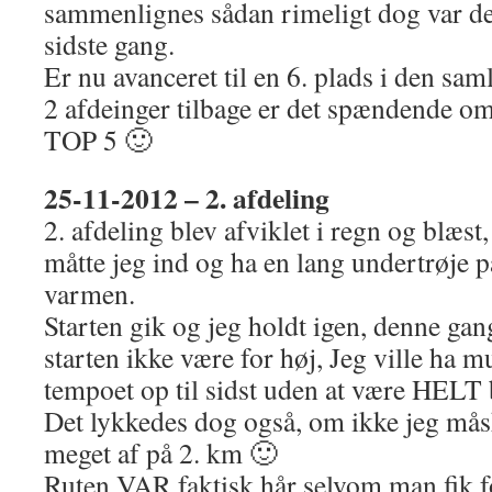
sammenlignes sådan rimeligt dog var der 
sidste gang.
Er nu avanceret til en 6. plads i den sam
2 afdeinger tilbage er det spændende om j
TOP 5 🙂
25-11-2012 – 2. afdeling
2. afdeling blev afviklet i regn og blæst,
måtte jeg ind og ha en lang undertrøje p
varmen.
Starten gik og jeg holdt igen, denne gan
starten ikke være for høj, Jeg ville ha m
tempoet op til sidst uden at være HEL
Det lykkedes dog også, om ikke jeg måsk
meget af på 2. km 🙂
Ruten VAR faktisk hår selvom man fik f