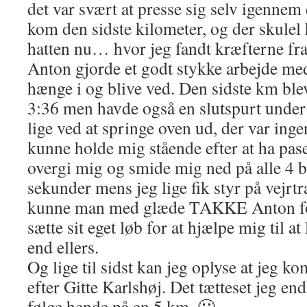
det var svært at presse sig selv igennem 
kom den sidste kilometer, og der skulel 
hatten nu… hvor jeg fandt kræfterne fra
Anton gjorde et godt stykke arbejde med
hænge i og blive ved. Den sidste km bl
3:36 men havde også en slutspurt under
lige ved at springe oven ud, der var ingen
kunne holde mig stående efter at ha pase
overgi mig og smide mig ned på alle 4 b
sekunder mens jeg lige fik styr på vejr
kunne man med glæde TAKKE Anton for a
sætte sit eget løb for at hjælpe mig til a
end ellers.
Og lige til sidst kan jeg oplyse at jeg 
efter Gitte Karlshøj. Det tætteset jeg en
følge hende på en 5 km. 🙂